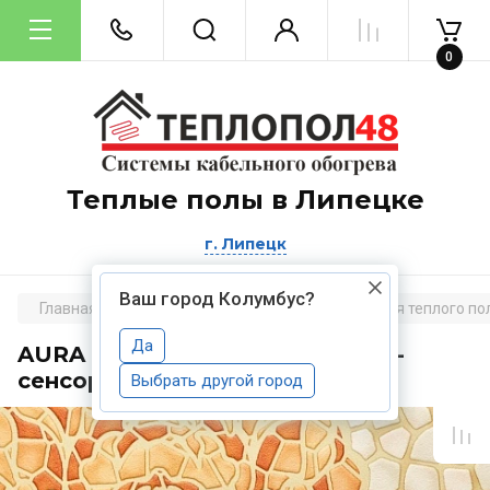
0
Теплые полы в Липецке
Липецк
Ваш город Колумбус?
Главная
Терморегуляторы и аксессуары для теплого по
Да
AURA ORTO 1013 WHITE PEARL -
сенсорный терморегулятор
Выбрать другой город