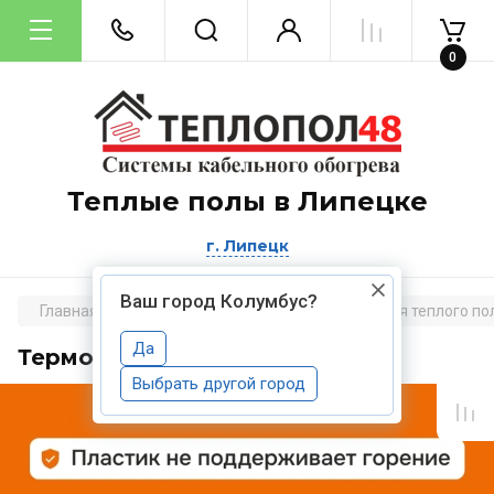
0
Теплые полы в Липецке
Липецк
Ваш город Колумбус?
Главная
Терморегуляторы и аксессуары для теплого по
Да
Терморегулятор Welrok rtp bk
Выбрать другой город